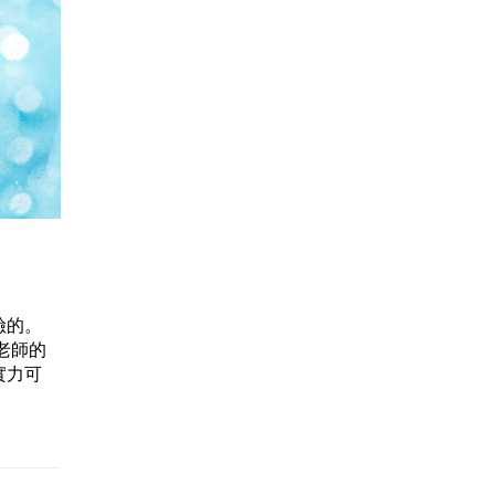
險的。
老師的
實力可