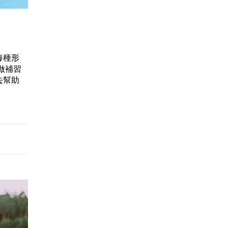
每種形
做補習
去幫助