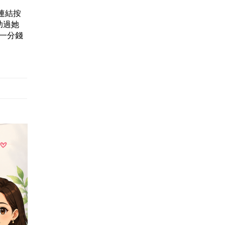
連結按
助過她
過一分錢