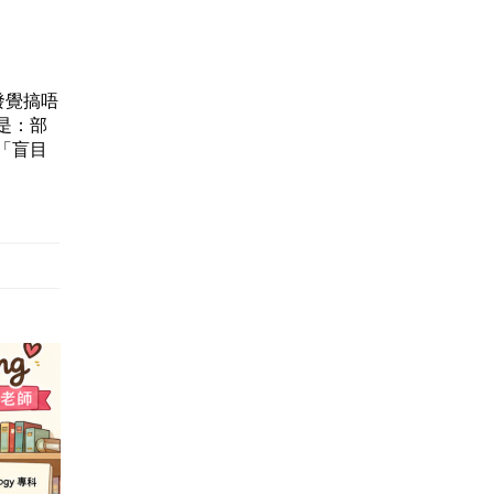
發覺搞唔
息是：部
「盲目