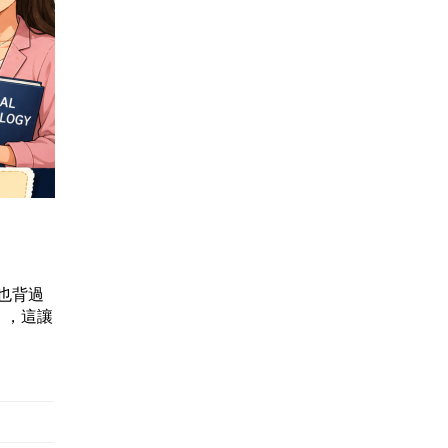
，也背過
型」，這讓