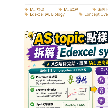
IAL 補習
IAL 課程
海外
Edexcel IAL Biology
Concept Ove