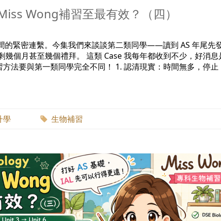
幾時搵Miss Wong補習至最有效？（四）
AL 之間的緊密連繫。今集我們來談談第二類同學——讀到 AS 年尾先
只剩幾個月甚至幾個禮拜。 這類 Case 我每年都收到不少，好消
方法要與第一類同學完全不同！ 1. 認清現實：時間無多，停止
升學
生物補習