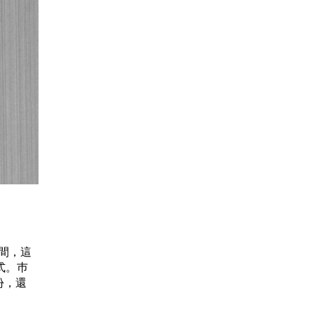
間，這
式。巿
年份，還