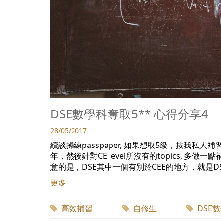
DSE數學科奪取5** 心得分享4
28/05/2017
續談操練passpaper, 如果想取5級，按我私人補
年，然後針對CE level所沒有的topics, 多做
意的是，DSE其中一個有別於CEE的地方，就是DSE常見ex
更多
高效補習
自修生
DSE