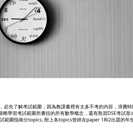
＊，必先了解考試範圍，因為教課書裡有太多不考的內容，浪費時
清晰學習考試範圍所囊括的所有數學概念，還有熟習DSE考試形
範圍指南分topics, 附上各topics曾經在paper 1和2出題的