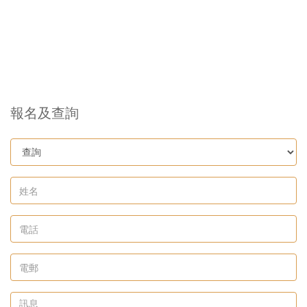
報名及查詢
姓
名
*
電
話
*
電
郵
訊