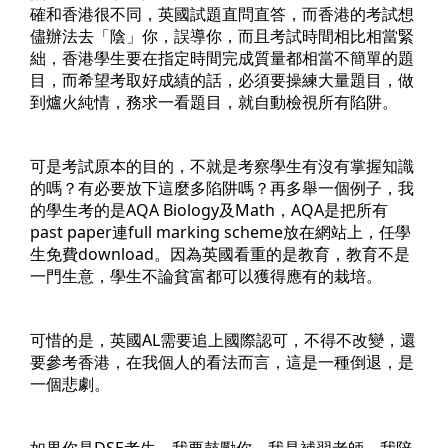
確和香港很不同，英國試題直問直答，而香港的考試想
儘辦法去「陰」你，誤導你，而且考試時間相比相當緊
絀，香港學生要在指定時間完成質量都相當不簡單的題
目，而希望考取好成績的話，必須要操練大量題目，做
到爐火純情，務求一看題目，就自動檢視所有陷阱。
可是考試原本的目的，不就是考察學生有沒有掌握知識
的嗎？有必要放下這麼多陷阱嗎？再多舉一個例子，我
的學生考的是AQA Biology及Math，AQA是把所有
past paper連full marking scheme放在網站上，任學
生免費download。因為英國看重的是教育，教育不是
一門生意，學生不論貧富都可以獲得應有的栽培。
可惜的是，英國AL需要追上國際認可，不得不改變，還
要參考香港，在我個人的看法而言，這是一種倒退，是
一個悲劇。
如果你是DSE考生，我要鼓勵你，我是補習老師，我陪