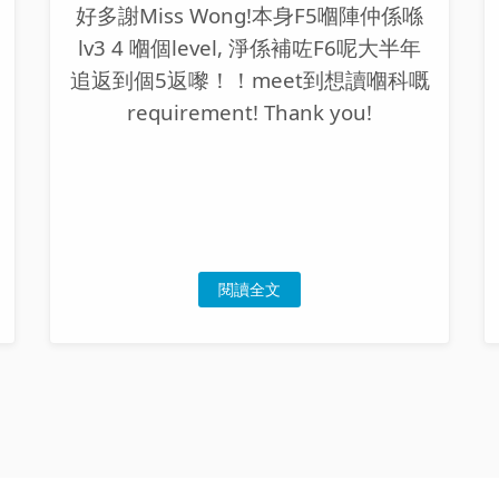
好多謝Miss Wong!本身F5嗰陣仲係喺
lv3 4 嗰個level, 淨係補咗F6呢大半年
追返到個5返嚟！！meet到想讀嗰科嘅
requirement! Thank you!
閱讀全文