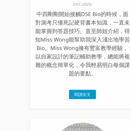
DGS (2025)
中四剛剛開始接觸DSE Bio的時候，面
對測考只懂死記硬背書本知識，一直未
能掌握到答題技巧。直至師姐介紹，得
知Miss Wong能幫助我深入淺出地學習
Bio。Miss Wong擁有豐富教學經驗，
以自家設計的筆記輔助教學，總能將複
雜的概念簡單化，令我輕易明白每個課
題的要點。
閱讀全文