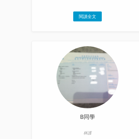
閱讀全文
B同學
林護