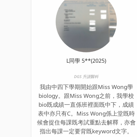
L同學 5**(2025)
DGS 升讀醫科
我由中四下學期開始跟Miss Wong學
biology。跟Miss Wong之前，我學校
bio既成績一直係班裡面既中下，成績
表中亦只有C。Miss Wong係上堂既時
候會捉住每課既考試重點去解釋，亦會
指出每課一定要背既keyword文字。