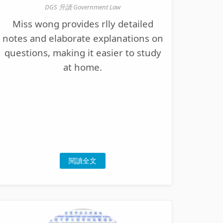
DGS 升讀 Government Law
Miss wong provides rlly detailed
notes and elaborate explanations on
questions, making it easier to study
at home.
閱讀全文