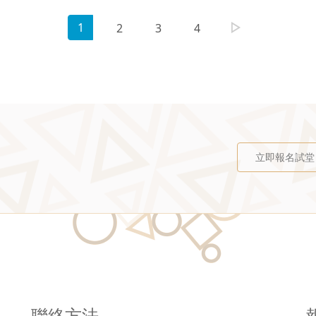
1
2
3
4
立即報名試堂
聯絡方法