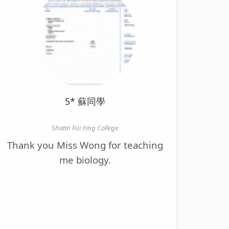
5* 蘇同學
Shatin Fui Ying College
Thank you Miss Wong for teaching
me biology.