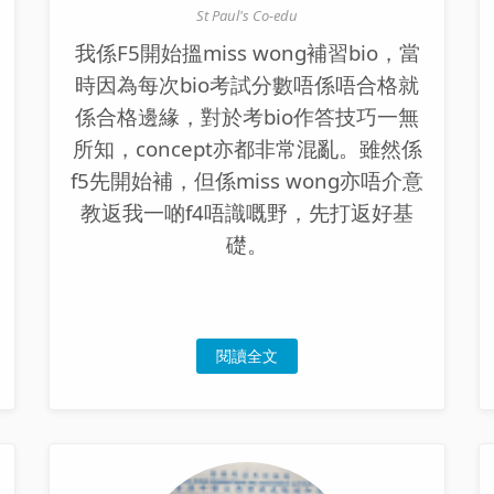
St Paul's Co-edu
我係F5開始搵miss wong補習bio，當
時因為每次bio考試分數唔係唔合格就
係合格邊緣，對於考bio作答技巧一無
所知，concept亦都非常混亂。雖然係
f5先開始補，但係miss wong亦唔介意
教返我一啲f4唔識嘅野，先打返好基
礎。
閱讀全文